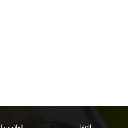
التنقل
العلامات ا