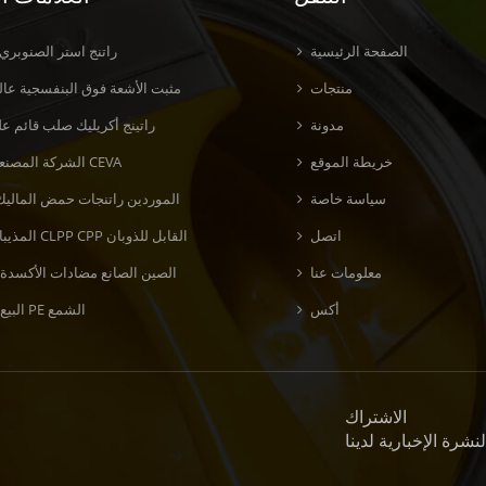
الصفحة الرئيسية
راتنج استر الصنوبري
منتجات
مثبت الأشعة فوق البنفسجية عالي
مدونة
راتينج أكريليك صلب قائم عل
خريطة الموقع
الشركة المصنعة لراتنج CEVA
سياسة خاصة
الموردين راتنجات حمض الماليك
اتصل
المذيبات راتنج CLPP CPP القابل للذوبان
معلومات عنا
الصين الصانع مضادات الأكسدة 
أكس
البيع بالجملة PE الشمع
الاشتراك
نشرة الإخبارية لدينا