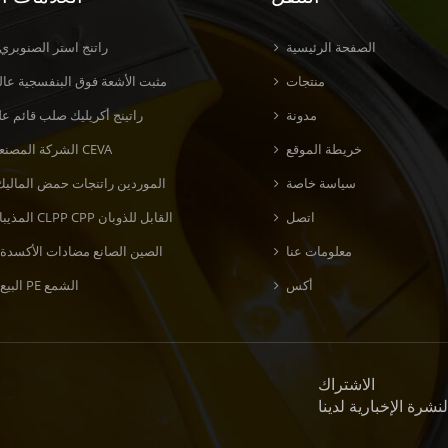
الصفحة الرئيسية
راتنج استر الصنوبري
منتجات
مثبت الأشعة فوق البنفسجية عالي
مدونة
راتينج أكريليك صلب قائم عل
خريطة الموقع
الشركة المصنعة لراتنج CEVA
سياسة خاصة
الموردين راتنجات حمض الماليك
اتصل
المذيبات راتنج CLPP CPP القابل للذوبان
معلومات عنا
الصين الصانع مضادات الأكسدة 
أكس
البيع بالجملة PE الشمع
الاشتراك
نشرة الإخبارية لدينا