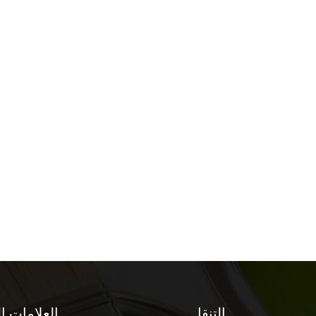
التنقل
العلامات ا