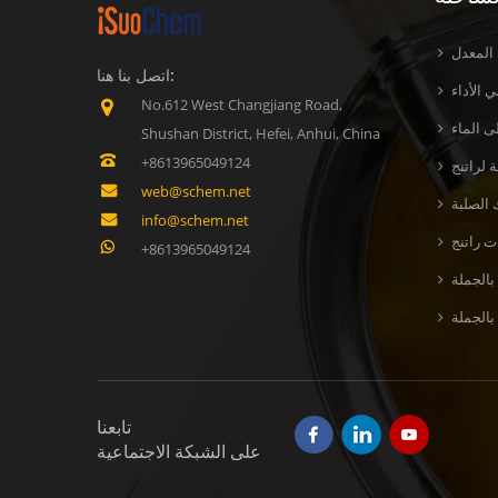
 المعدل
اتصل بنا هنا:
 الأداء
No.612 West Changjiang Road,
ى الماء
Shushan District, Hefei, Anhui, China
+8613965049124
web@schem.net
 الصلبة
info@schem.net
+8613965049124
بالجملة
تابعنا
على الشبكة الاجتماعية