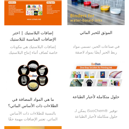
الموثق للحبر المائي
إضافات البلاستيك | اختر
الإضافات المناسبة للبلاستيك
في صناعات الحبر، تسمى مواد
إضافات البلاستيك هي مكونات
ربط الحبر أيضًا بمواد لاصقة
خاصة تُضاف أثناء إنتاج البلاستيك
بالحبر.
لتحسين أدائه أو خصائص معالجته.
بإمكانها تعديل مؤشرات رئيسية،
مثل صلابة البلاستيك ومتانته
ومقاومته للحرارة، مما يمنح
البوليمر الأساسي نطاقًا أوسع من
الاستخدامات. لا تُستخدم هذه
الإضافات عادةً بكميات كبيرة،
حلول متكاملة لأحبار الطباعة
ولكنها تُحسّن الأداء النهائي
ما هي المواد المضافة في
للبلاستيك بشكل كبير، مما يسمح
الطلاءات ذات الأساس المائي؟
لنفس المادة الأساسية بتلبية
يمكن لـ iSuoChem® توفير
بالنسبة للطلاءات ذات الأساس
احتياجات استخدامات مختلفة، من
حلول متكاملة لأحبار الطباعة
المائي، تعتبر الإضافات مهمة حقًا
التغليف المرن إلى المكونات
في إنتاجها وتطبيقها. إنها تجعل
الهندسية. تشمل الإضافات