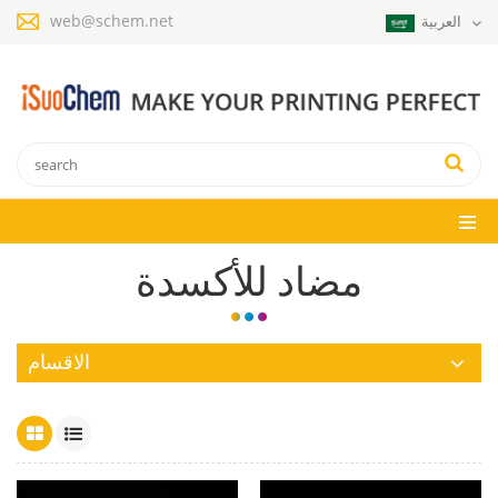
web@schem.net
العربية
مضاد للأكسدة
الاقسام