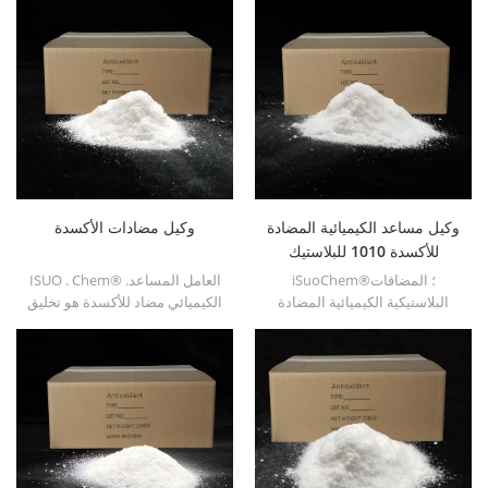
وكيل مساعد الكيميائية المضادة
وكيل مضادات الأكسدة
للأكسدة 1010 للبلاستيك
iSuoChem®؛ المضافات
ISUO . Chem® .العامل المساعد
البلاستيكية الكيميائية المضادة
الكيميائي مضاد للأكسدة هو تخليق
للأكسدة 1010 مع انخفاض التقلب
عضوي متقلب منخفض من
، ومقاومة الهجرة ، ومقاومة
مضادات الأكسدة. تستخدم على
الاستخراج.
نطاق واسع في مادة البولي
بروبيلين، البولي إيثيلين، ABS،
البولي الألياف والراتنج البوليستر
وغيرها من التوليف البلاستيك و
المعالجة.