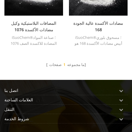
مضادات الأكسدة عالية الجودة
المضافات البلاستيكية وكيل
168
مضادات الأكسدة 1076
iSuoChem®؛ مسحوق بلوري
iSuoChem®؛ صناعة المواد
أبيض مضادات الأكسدة 168 هو
المضادة للاكسدة الصف 1076
توليف العضوية المتقلبة منخفضة
يستخدم على نطاق واسع في
من الأكسجين. تستخدم على نطاق
البولي إيثيلين والبولي بروبيلين
واسع في مادة البولي بروبيلين
والبوليسترين والبولي أميد
صفحات]
[ ما مجموعه
1
والبولي ايثلين وتقاسم المنافع
والبوليستر والمطاط الصناعي
وألياف البولي وراتنج البوليستر
والشحوم والدهانات ومواد
وغيرها من المواد البلاستيكية
التشحيم ، إلخ.
التوليف والتجهيز.
اتصل بنا
العلامات الساخنة
التنقل
شروط الخدمة