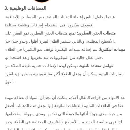
3. المضافات الوظيفية
عندما يحاول الناس إعطاء الدهانات المائية بعض الخصائص الإضافية،
فسوف يفكرون في استخدام إضافات وظيفية مختلفة.
مثبطات العفن الفطري:
تمنع مثبطات العفن الفطري نمو العفن على
الأسطح المطلية، وبالتالي يستمر الطلاء لفترة أطول ويبدو جيدًا جدًا.
مبيدات البكتيريا:
تتم إضافة مبيدات البكتيريا لوقف نمو البكتيريا في الطلاء.
حتى تظل خالية من الميكروبات عند تخزينها وبعد استخدامها.
عوامل مضادة للتلوث:
يمكن لهذه الإضافات حماية طبقة الطلاء من
الملوثات البيئية. يمكن أن يجعل الطلاء أكثر متانة ويبقيه بمظهر جيد لفترة
أطول.
بعد الانتهاء من قراءة المقال أعلاه، يمكنك أن تجد أن المواد المضافة مهمة
حقًا في الطلاءات المائية (الدهانات المائية). إنها تجعل هذه الدهانات أفضل
من حيث مدى جودة أدائها والجودة التي تقدمها ومدى سهولة استخدامها،
لذا فهي مناسبة للعديد من الأسطح والظروف المختلفة في الطلاء. ومن
خلال اختيار الإضافات المناسبة وإضافتها، يمكن لعملائنا جعل الطلاءات