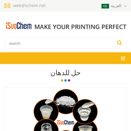
web@schem.net
العربية
حل للدهان