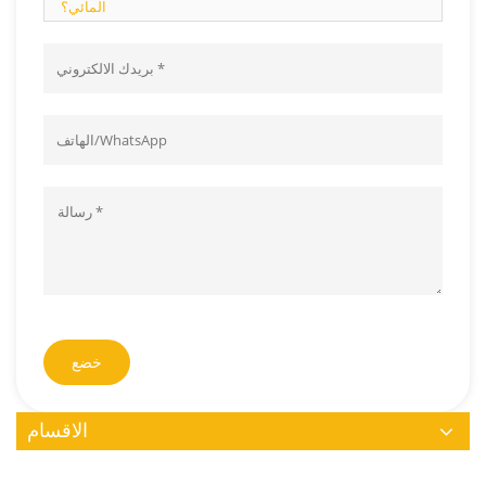
المائي؟
خضع
الاقسام