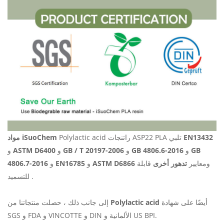
EN13432
Polylactic acid راتنجات ASP22 PLA تلبي
مواد iSuoChem
GB
و
GB 4806.6-2016
و
GB / T 20197-2006
و
ASTM D6400
و
ومعايير
تدهور أخرى
قابلة
ASTM D6866
و
EN16785
و
4806.7-2016
للتسميد .
أيضًا على شهادة
Polylactic acid
إلى جانب ذلك ، حصلت منتجاتنا من
SGS و FDA و VINCOTTE و DIN الألمانية و US BPI.