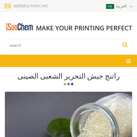
web@schem.net
العربية
راتنج جيش التحرير الشعبى الصينى