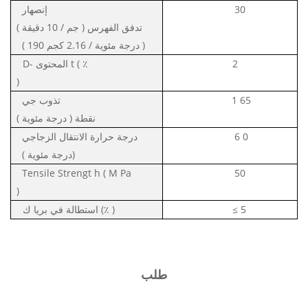
30
إنصهار
تدفق
الفهرس (
جم / 10 دقيقة
)
)
كجم
درجة مئوية
/ 2.16
190
(
2
٪
(
t
D- المحتوى
)
65
1
تذوب
جي
نقطة
(
درجة مئوية
)
0
6
درجة حرارة الانتقال
الزجاجي
(درجة مئوية
)
Tensile Strengt
h
(
M
Pa
50
)
5
≤
)
(٪
ك
استطالة في بريا
طلب