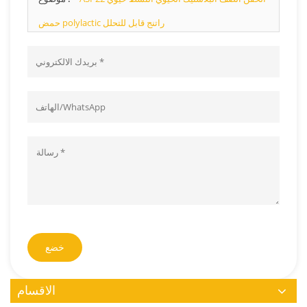
حمض polylactic راتنج قابل للتحلل
خضع
الاقسام