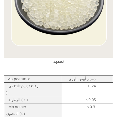
تحديد
جسيم أبيض بلوري
pearance
Ap
.24
1
م
3
g / c
nsity (
دي
)
0.05
≤
)
٪
(
الرطوبة
Mo
nomer
≤
0.3
)
(٪
المحتوى