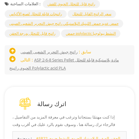
العلامات الساخنة :
راتنج قابل للتحلل الحيوي للقش
سعر الراتنج القابل للتحلل
راتنجات قابلة للتحلل لصنع الأكياس
حمض عديد حمض اللبنيك البلاستيكي راتنج جيش التحرير الشعبى الصينى
حمض polylactic النشط بيولوجيا
راتنج قابل للتحلل بدرجة الحقن
سابق :
راتنج جيش التحرير الشعبى الصينى
التالى :
ASP 2-6-8 Series Pellet مادة بلاستيكية قابلة للتحلل
الحيوي راتينج Polylactic acid PLA
اترك رسالة
إذا كنت مهتمًا بمنتجاتنا وترغب في معرفة المزيد من التفاصيل ،
فالرجاء ترك رسالة هنا ، وسوف نقوم بالرد عليك في أقرب وقت
ممكن.
ASP22 الحقن الصف البلاستيك الحيوي النشط حيوي
موضوع :