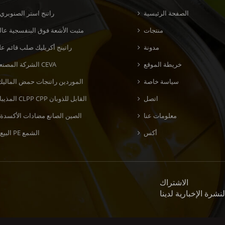
الصفحة الرئيسية
راتنج استر الصنوبري
منتجات
مثبت الأشعة فوق البنفسجية عالي
مدونة
راتينج أكريليك صلب قائم عل
خريطة الموقع
الشركة المصنعة لراتنج CEVA
سياسة خاصة
الموردين راتنجات حمض الماليك
اتصل
المذيبات راتنج CLPP CPP القابل للذوبان
معلومات عنا
الصين الصانع مضادات الأكسدة 
أكس
البيع بالجملة PE الشمع
الاشتراك
نشرة الإخبارية لدينا