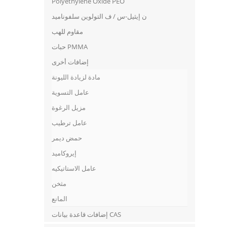
Polyethylene Oxide PEO
ن إيثيل-س / ف التولوين سلفوناميد
مقاوم للهب
حبات PMMA
إضافات أخرى
مادة لزيادة الليونة
عامل التسوية
مزيل الرغوة
عامل ترطيب
حمض ديمر
إيروكاميد
عامل الاستاتيكيه
مثخن
المانع
إضافات قاعدة بيانات CAS