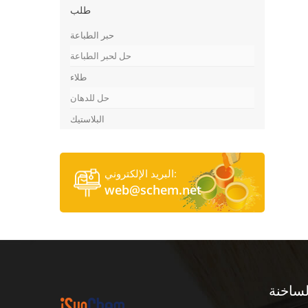
طلب
حبر الطباعة
حل لحبر الطباعة
طلاء
حل للدهان
البلاستيك
البريد الإلكتروني:
web@schem.net
لساخنة