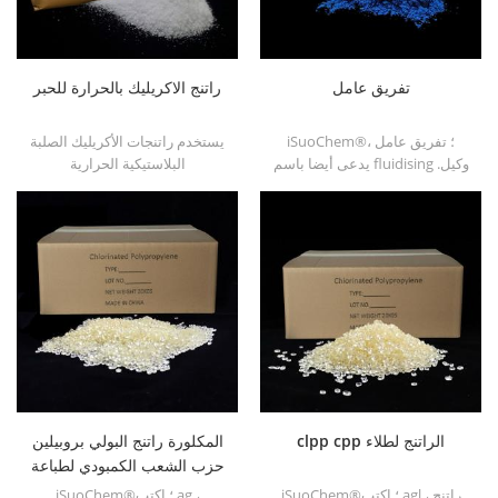
تفريق عامل
راتنج الاكريليك بالحرارة للحبر
iSuoChem®؛ تفريق عامل ،
يستخدم راتنجات الأكريليك الصلبة
يدعى أيضا باسم fluidising وكيل.
البلاستيكية الحرارية
انها مناسبة أساسا لتفريق أسود
iSuoChemÂ® بشكل أساسي
الكربون وأزرق الكأس والأخضر
لحبر طباعة المذيبات ، والتلاشي ،
في الأحبار القطبية المذيبات &;
والطلاء البلاستيكي ، وطلاء
أمبير ؛ يرسم جنبا إلى جنب مع
الحاويات ، إلخ
hyperdispersants.
clpp cpp الراتنج لطلاء
المكلورة راتنج البولي بروبيلين
حزب الشعب الكمبودي لطباعة
الحبر
iSuoChem®؛ اكتب agl ، راتنج
iSuoChem®؛ اكتب ag ،