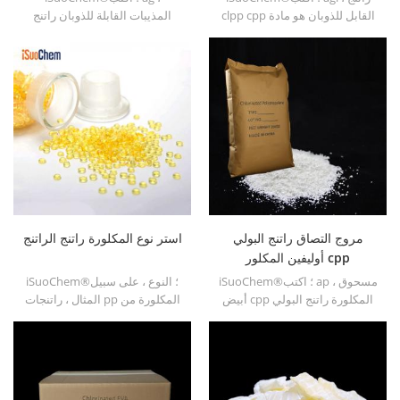
clpp cpp القابل للذوبان هو مادة
المذيبات القابلة للذوبان راتنج
البولي بروبيلين المذيبات القابلة
البولي بروبيلين cpp هو مروج
للذوبان مروج التصاق للركائز
التصاق البولي بروبيلين المذيب
البولي أوليفين. لديها التصاق
للذوبان ل ركائز البولي أوليفين.
ممتازة ل pp ، pe ، epdm &; ؛
المواد tpo.
مروج التصاق راتنج البولي
استر نوع المكلورة راتنج الراتنج
أوليفين المكلور cpp
iSuoChem®؛ اكتب ap ، مسحوق
iSuoChem®؛ النوع ، على سبيل
أبيض cpp المكلورة راتنج البولي
المثال ، راتنجات pp المكلورة من
أوليفين هو مذيب قابل للذوبان
نوع الإستر هي مروج التصاق
مادة البولي بروبيلين مروج التصاق
البولي بروبيلين المكلور القابل
للركائز البولي أوليفين. لديها
للذوبان أو كيتون للركائز البولي.
التصاق ممتازة ل pp ، pe ، epdm
لديها التصاق ممتاز بـ pp ، pe ،
&; ؛ المواد tpo.
epdm &; ؛ المواد tpo.