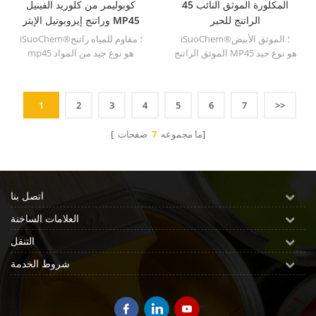
المكلورة الموثق النائب 45
كوبوليمر من كلوريد الفينيل
الراتنج للحبر
وراتنج إيزوبوتيل الإيثر MP45
iSuoChem®؛ الموثق الأبيض
iSuoChem®؛ مقاوم للمياه راتنج
الموثق الراتنج MP45 هو نوع جيد
mp45 هو نوع جيد من المواد
من الموثق المكلور وتم تطويره
المكلورة والمطورة لطباعة الحبر
لطباعة الحبر والطلاء الثقيل
والطلاء الثقيلة المضادة للتآكل.
المضاد للتآكل.
1
2
3
4
5
6
7
>>
صفحات]
[ ما مجموعه
7
اتصل بنا
العلامات الساخنة
التنقل
شروط الخدمة