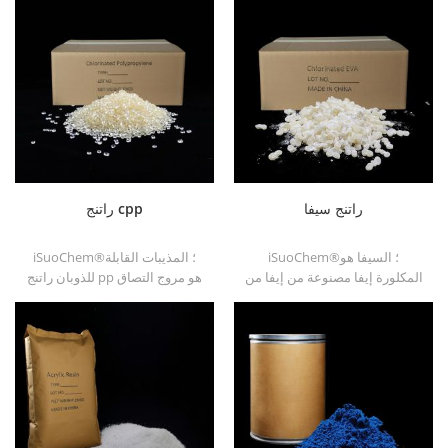
راتنج سيفا
راتنج cpp
iSuoChem®؛ السيفا هو
iSuoChem®؛ المذيبات القابلة
المكلورة إيفا مصنوعة من إيفا من
للذوبان راتنج pp هو مروج التصاق
خلال تعديل. يمكن حله في
البولي بروبيلين المذيب للذوبان ل
المذيبات العضوية مثل التولوين ،
ركائز البولي أوليفين.
استر ، إلخ.