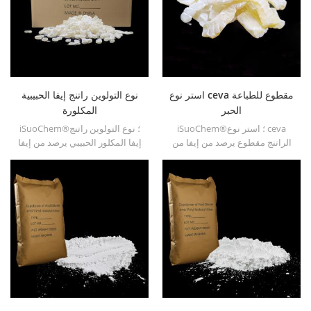
استر نوع ceva مقطوع للطباعة
نوع التولوين راتنج إيفا الحبيبية
الحبر
المكلورة
iSuoChem®؛ استر نوع ceva
iSuoChem®؛ نوع التولوين راتنج
الراتنج مقطوع يرصد من إيفا من
إيفا المكلور الحبيبي يرصد من إيفا
خلال تعديل. يمكن حله في
من خلال تعديل. يمكن حله في
المذيبات العضوية مثل التولوين ،
المذيبات العضوية مثل التولوين ،
استر ، إلخ.
استر ، إلخ.