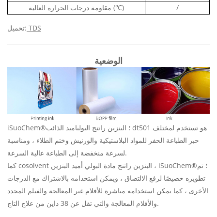
/
(℃)
مقاومة درجات الحرارة العالية
TDS
تحميل:
الوضعية
iSuoChem®؛ البنزين راتنج البولياميد الذائب dt501 هو
تستخدم لمختلف
حبر الطباعة الحفر للمواد البلاستيكية والورنيش وختم الطلاء ، ومناسبة
لسرعة منخفضة إلى الطباعة عالية السرعة.
iSuoChem®؛ تم
،
كما cosolvent البنزين راتنج مادة البولي أميد البنزين
تطويره خصيصًا لرفع الالتصاق ، ويمكن استخدامه بالاشتراك مع الدرجات
الأخرى ، كما يمكن استخدامه مباشرة للأفلام غير المعالجة والفيلم المجدد
والأفلام المعالجة والتي تقل عن 38 داين من علاج التاج.