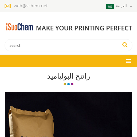
web@schem.net
العربية
راتنج البولياميد