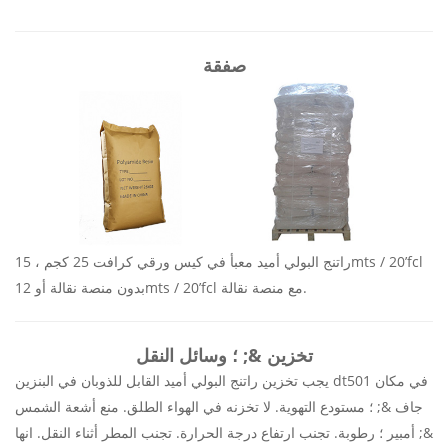
صفقة
راتنج البولي أميد معبأ في كيس ورقي كرافت 25 كجم ، 15mts / 20’fcl
بدون منصة نقالة أو 12mts / 20’fcl مع منصة نقالة.
تخزين &; ؛ وسائل النقل
يجب تخزين راتنج البولي أميد القابل للذوبان في البنزين dt501 في مكان
جاف &; ؛ مستودع التهوية. لا تخزنه في الهواء الطلق. منع أشعة الشمس
&; أمبير ؛ رطوبة. تجنب ارتفاع درجة الحرارة. تجنب المطر أثناء النقل. انها