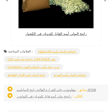
راتنج البولي أميد القابل للذوبان في الكحول
العلامات الساخنة :
راتنجات البولي أميد عالية النقاء
CAS رقم. 63428-84-2 راتينج بولي أميد
Cosolvent بنزين بولي أميد راتنجات المورد
راتنجات البولي أميد المذيبة
راتنج البولي أميد لأحبار الطباعة
سابق :
مقاومة درجات الحرارة العالية راتنج البولياميد dt508
التالى :
راتينج بولي أميد قابل للذوبان في التولوين