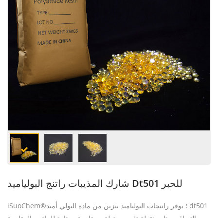
شارك المذيبات راتنج البولياميد Dt501 للحبر
iSuoChem®؛ يوفر راتنجات البولياميد بنزين من مادة البولي أميد dt501