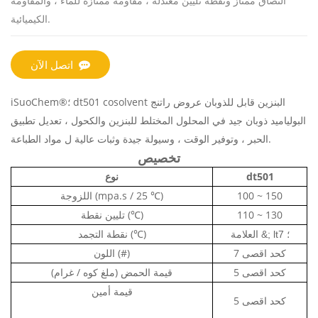
التصاق ممتاز ونقطة تليين معتدلة ، مقاومة ممتازة للماء ، والمقاومة
الكيميائية.
اتصل الآن
البنزين قابل للذوبان
عروض راتنج
iSuoChem®؛ dt501 cosolvent
البولياميد
ذوبان جيد في المحلول المختلط للبنزين والكحول ، تعديل تطبيق
الحبر ، وتوفير الوقت ، وسيولة جيدة وثبات عالية ل مواد الطباعة.
تخصيص
dt501
نوع
100 ~ 150
اللزوجة (mpa.s / 25 ℃)
110 ~ 130
تليين نقطة (℃)
نقطة التجمد (℃)
العلامة &; lt؛ 7
7 كحد اقصى
اللون (#)
5 كحد اقصى
قيمة الحمض (ملغ كوه / غرام)
قيمة أمين
5 كحد اقصى