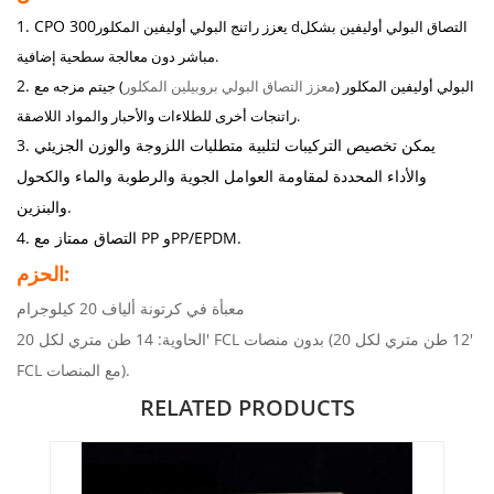
1. CPO 300
التصاق البولي أوليفين بشكل
يعزز راتنج البولي أوليفين المكلور d
مباشر دون معالجة سطحية إضافية.
2.
البولي أوليفين المكلور (
معزز التصاق البولي بروبيلين المكلور
) ج
يتم مزجه مع
راتنجات أخرى للطلاءات والأحبار والمواد اللاصقة.
3. يمكن تخصيص التركيبات لتلبية متطلبات اللزوجة والوزن الجزيئي
والأداء المحددة لمقاومة العوامل الجوية والرطوبة والماء والكحول
والبنزين.
التصاق ممتاز مع PP وPP/EPDM.
4.
الحزم:
معبأة في كرتونة ألياف 20 كيلوجرام
الحاوية: 14 طن متري لكل 20' FCL بدون منصات (12 طن متري لكل
20'
مع المنصات).
FCL
RELATED PRODUCTS