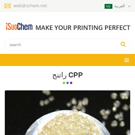
web@schem.net
العربية
راتنج CPP