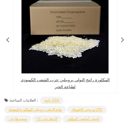
المكلورة راتنج البولي بروبيلين حزب الشعب الكمبودي
لطباعة الحبر
العلامات الساخنة :
راتنج CPO
مروجي الالتصاق CPO
مادة البولي بروبيلين المكلورة المعدلة
البولي أوليفين المكلور
هاردلين 13-LP
تويوبو هارلين