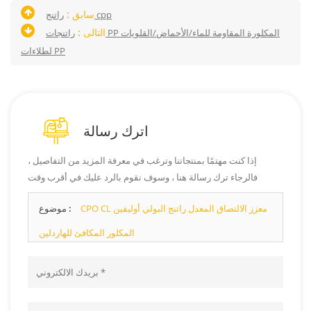
سابق :
راتنج cpp
التالى :
راتنجات PP المكلورة المقاومة للماء/الأحماض/القلويات
لطلاءات PP
اترك رسالة
إذا كنت مهتمًا بمنتجاتنا وترغب في معرفة المزيد من التفاصيل ،
فالرجاء ترك رسالة هنا ، وسوف نقوم بالرد عليك في أقرب وقت
ممكن.
CPO CL معزز الالتصاق المعدل راتنج البولي أوليفين
موضوع :
المكلور المكافئ للهاردلين