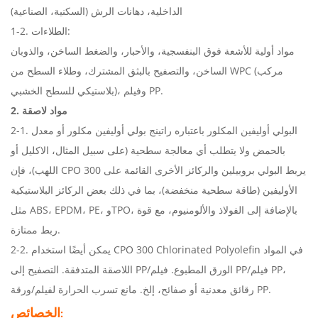
الداخلية، دهانات الرش (السكنية، الصناعية)
1-2. الطلاءات:
مواد أولية للأشعة فوق البنفسجية، والأحبار، والضغط الساخن، والذوبان
الساخن، والتصفيح بالبثق المشترك، وطلاء السطح من WPC (مركب
بلاستيكي للسطح الخشبي)، وفيلم PP.
2. مواد لاصقة
2-1. البولي أوليفين المكلور باعتباره راتينج بولي أوليفين مكلور أو معدل
بالحمض ولا يتطلب أي معالجة سطحية (على سبيل المثال، الاكليل أو
اللهب)، فإن CPO 300 يربط البولي بروبيلين والركائز الأخرى القائمة على
الأوليفين (طاقة سطحية منخفضة)، بما في ذلك بعض الركائز البلاستيكية
مثل ABS، EPDM، PE، وTPO، بالإضافة إلى الفولاذ والألومنيوم، مع قوة
ربط ممتازة.
2-2. يمكن أيضًا استخدام CPO 300 Chlorinated Polyolefin في المواد
اللاصقة المتدفقة. التصفيح إلى PP/الورق المطبوع. فيلم PP/فيلم PP،
رقائق معدنية أو صفائح، إلخ. مانع تسرب الحرارة لفيلم/ورقة PP.
الخصائص
: