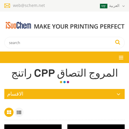
web@schem.net
العربية
راتنج CPP المروج التصاق
الاقسام