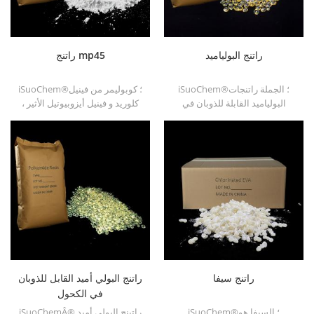
راتنج البولياميد
راتنج mp45
iSuoChem®؛ الجملة راتنجات
iSuoChem®؛ كوبوليمر من فينيل
البولياميد القابلة للذوبان في
كلوريد و فينيل أيزوبيوتيل الأثير ،
البنزين في أنواع مختلفة ، مثل
وتسمى أيضا راتنج mp45. إنه نوع
dt501 و dt501h و dt508 و
جيد من الموثق المكلور وتم
dt588 و dt556 .
تطويره لطباعة الحبر والطلاء
الثقيل المضاد للتآكل.
راتنج سيفا
راتنج البولي أميد القابل للذوبان
في الكحول
iSuoChem®؛ السيفا هو
iSuoChemÂ® راتينج البولي أميد