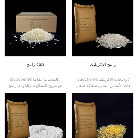
راتنج الاكريليك
راتنج cpp
iSuoChem®؛ راتنجات الأكريليك
iSuoChem®؛ المذيبات القابلة
ذات الأساس المائي شفافة لمعان
للذوبان راتنج pp هو مروج التصاق
ممتازة ، مقاومة جلخ ، ذوبان جيد ،
البولي بروبيلين المذيب للذوبان ل
شفافية عالية ، قابلية طباعة جيدة
ركائز البولي أوليفين.
وعبور جيد.