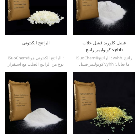
فينيل كلوريد فينيل خلات
الراتنج الكيتوني
كوبوليمر راتنج vyhh
iSuoChem®؛ الراتنج vyhh. راتنج
iSuoChem®؛ الراتنج الكيتوني هو
كوبوليمر فينيل vyhh (ما يعادل
نوع من الراتنج الصلب مع استقرار
راتنج داو vyhh) هو كلوريد الفينيل
الصورة عالية. انها غير سامة
&; ؛ خلات الفينيل كوبوليمر. انها
وخفيفة اللون. وهو قابل للذوبان
الراتنج الجزيئي عالية (الوزن
في أي مذيب يستخدم في صناعة
الجزيئي 27000).
الطلاء باستثناء الألكان الدهنية
والماء.