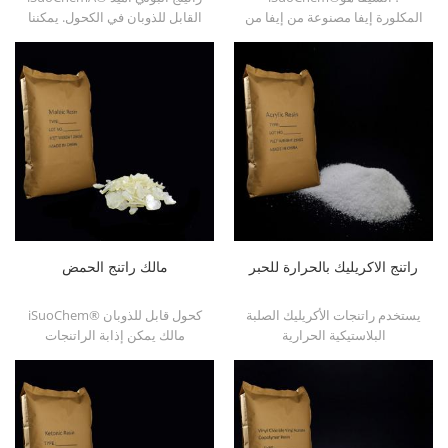
المكلورة إيفا مصنوعة من إيفا من
القابل للذوبان في الكحول. يمكننا
خلال تعديل. يمكن حله في
توفير راتنجات pa القابلة للذوبان
المذيبات العضوية مثل التولوين ،
في الكحول بأنواع مختلفة ، مثل
استر ، إلخ.
DT610 و DT610A و DT610H و
dt6245
راتنج الاكريليك بالحرارة للحبر
مالك راتنج الحمض
يستخدم راتنجات الأكريليك الصلبة
iSuoChem® كحول قابل للذوبان
البلاستيكية الحرارية
مالك يمكن إذابة الراتنجات
iSuoChemÂ® بشكل أساسي
الحمضية في المذيب المختلط من
لحبر طباعة المذيبات ، والتلاشي ،
Toluene والكحول أو الكحول
والطلاء البلاستيكي ، وطلاء
المذيبات. إنه يوفر لمعان عالية
الحاويات ، إلخ
وسريعة تجفيف.