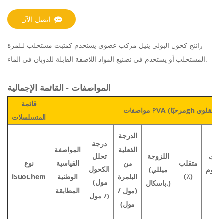
اتصل الآن
راتنج كحول البولي ينيل مركب عضوي يستخدم كمثبت مستحلب لبلمرة
المستحلب أو يستخدم في تصنيع المواد اللاصقة القابلة للذوبان في الماء.
المواصفات - القائمة الإجمالية
قائمة
gh القلوي)
مواصفات PVA (مرحبًا
المتسلسلات
الدرجة
درجة
الفعلية
المواصفة
اللزوجة
تحلل
تات
متقلب
من
القياسية
نوع
الكحول
ديوم
(ميللي
(٪)
البلمرة
الوطنية
iSuoChem
(مول
(
باسكال.)
(مول /
المطابقة
/ مول)
مول)