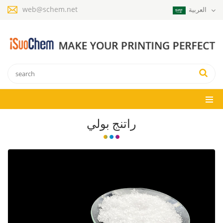
web@schem.net
العربية
راتنج بولي