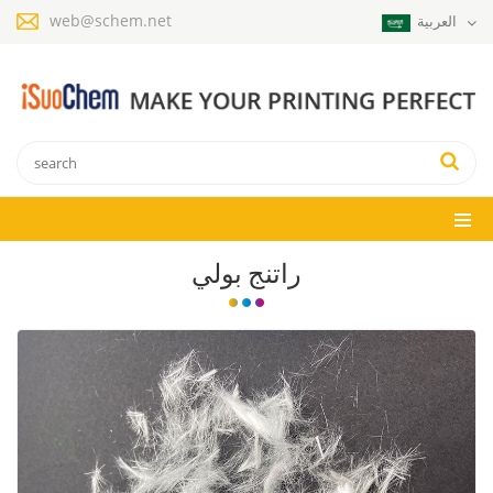
web@schem.net
العربية
راتنج بولي