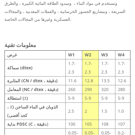
وتستخدم في مواد البناء ،
وسدود الطاقة المائية الكبيرة ، والطرق
السريعة ، ومشاريع الجسور الخرسانية ، والعملات المعدنية ، والمجالات
العسكرية وغيرها من المجالات الخاصة.
معلومات تقنية
W4
W3
W2
W1
غرض
1.7-
1.7-
1.7-
1.7-
سماكة (dtex)
2.3
2.3
2.3
2.3
12.6
13.5
12.8
11.6
المثابرة (CN / dtex ، دقيقة)
280
320
290
260
المعامل (NC / dtex ، دقيقة)
5-9
5-9
5-9
5-9
استطالة (٪)
الذوبان في الماء الساخن (٪ ،
2.5
2
1.5
1.0
كحد أقصى)
107
108
105
100
بداية PDSC (C ، دقيقة）
0.05-
0.05-
0.05-
0.2-