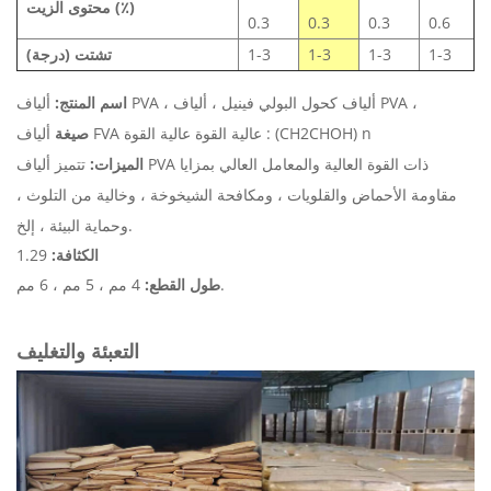
محتوى الزيت (٪)
0.3
0.3
0.3
0.6
1-3
1-3
1-3
1-3
تشتت (درجة)
ألياف كحول البولي فينيل ، ألياف PVA ،
ألياف PVA ،
اسم المنتج:
ألياف FVA عالية القوة عالية القوة : (CH2CHOH) n
صيغة
الميزات:
تتميز ألياف PVA ذات القوة العالية والمعامل العالي بمزايا
مقاومة الأحماض والقلويات ، ومكافحة الشيخوخة ، وخالية من التلوث ،
وحماية البيئة ، إلخ.
الكثافة:
1.29
4 مم ، 5 مم ، 6 مم.
طول القطع:
التعبئة والتغليف