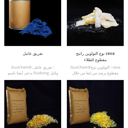
الأشكال.
الطلاء باستثناء الألكان الدهنية
والماء.
نوع التولوين راتنج ceva
تفريق عامل
مقطوع للطلاء
iSuoChem®؛ التولوين نوع ceva
iSuoChem®؛ تفريق عامل ،
مقطوع يرصد من إيفا من خلال
يدعى أيضا باسم fluidising وكيل.
تعديل. يمكن حله في المذيبات
انها مناسبة أساسا لتفريق أسود
العضوية مثل التولوين ، استر ، إلخ.
الكربون وأزرق الكأس والأخضر
في الأحبار القطبية المذيبات &;
أمبير ؛ يرسم جنبا إلى جنب مع
hyperdispersants.