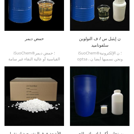
ن إيثيل س / ف التولوين
حمض ديمر
سلفوناميد
iSuoChem®؛ ن الإلكترونية
iSuoChem®؛ حمض ديمر
optsa ، ونحن نسميها أيضا ن
القياسية أو عالية النقاء غير سامة
إيثيل س / ف التولوين سلفوناميد
، غير مهيجة ، نقطة وميض عالية
، o / p-toluenesulfonamide، n-
ونقطة حريق لا تتجمد تحت درجة
ethyl ortho para toluene
حرارة منخفضة ، لزوجة جيدة
sulfonamide (n-e-o / ptsa).
وتكتل جيد. يذوب في غالبية
المذيبات ، لا يذوب في الماء.
مستحلب أكريليك مائي للحبر
الأشعة فوق البنفسجية استقرار