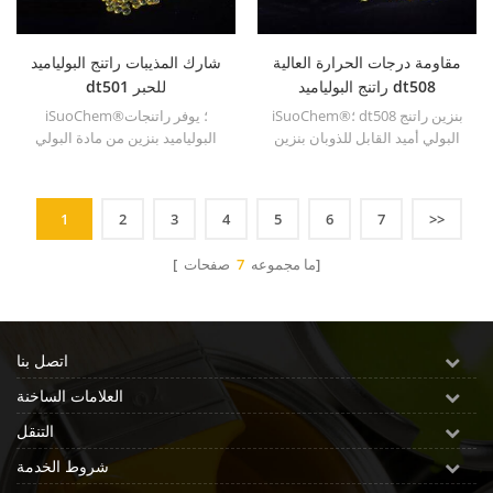
مقاومة درجات الحرارة العالية
شارك المذيبات راتنج البولياميد
راتنج البولياميد dt508
dt501 للحبر
iSuoChem®؛ dt508 بنزين راتنج
iSuoChem®؛ يوفر راتنجات
البولي أميد القابل للذوبان بنزين
البولياميد بنزين من مادة البولي
يوفر التصاق ممتاز ، ونقطة تليين
أميد dt501 التصاق ممتاز ونقطة
معتدلة.
تليين معتدلة ، مقاومة ممتازة
للماء ، والمقاومة الكيميائية.
1
2
3
4
5
6
7
>>
صفحات]
[ ما مجموعه
7
اتصل بنا
العلامات الساخنة
التنقل
شروط الخدمة