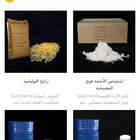
امتصاص الأشعة فوق
راتنج البولياميد
البنفسجية
iSuoChem®؛ عالية الأداء للأشعة
iSuoChem®؛ الجملة راتنجات
فوق البنفسجية امتصاص ، مع
البولياميد القابلة للذوبان في
التوافق جيدة ، تقلب منخفضة ،
البنزين في أنواع مختلفة ، مثل
امتصاص الأشعة فوق البنفسجية
dt501 و dt501h و dt508 و
جيدة ، ومناسبة للكمبيوتر ،
dt588 و dt556 .
الحيوانات الأليفة ، بوم ، مادة
البولي أميد ، PPE ، بو بالحرارة
والألياف بو الألياف وما إلى ذلك