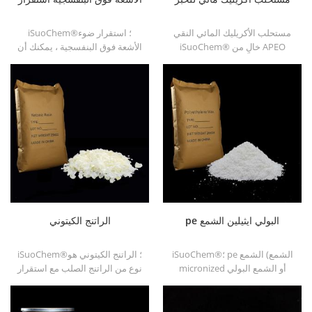
مستحلب الأكريليك المائي النقي
iSuoChem®؛ استقرار ضوء
iSuoChem® خالٍ من APEO
الأشعة فوق البنفسجية ، يمكنك أن
والذي يستخدم بشكل أساسي
تجد مختلفة الشكل المادي ، مثل
للحبر و OPV والأشعة فوق
السائل ، المسحوق ، الحبيبات ،
البنفسجية والحبر البلاستيكي.
وحبيبات النوى.
pe البولي ايثيلين الشمع
الراتنج الكيتوني
iSuoChem®؛ pe الشمع (الشمع
iSuoChem®؛ الراتنج الكيتوني هو
micronized أو الشمع البولي
نوع من الراتنج الصلب مع استقرار
ايثيلين) ، كعامل مساعد الكيميائية
الصورة عالية. انها غير سامة
شمع pe ، لدينا مسحوق أبيض ،
وخفيفة اللون. وهو قابل للذوبان
الحبيبية البيضاء وغيرها من
في أي مذيب يستخدم في صناعة