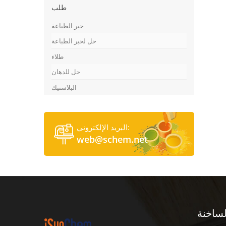
طلب
حبر الطباعة
حل لحبر الطباعة
طلاء
حل للدهان
البلاستيك
البريد الإلكتروني:
web@schem.net
لساخنة