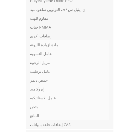
Polyethylene Oxide PEO
ن إيثيل-س / ف التولوين سلفوناميد
مقاوم للهب
حبات PMMA
إضافات أخرى
مادة لزيادة الليونة
عامل التسوية
مزيل الرغوة
عامل ترطيب
حمض ديمر
إيروكاميد
عامل الاستاتيكيه
مثخن
المانع
إضافات قاعدة بيانات CAS