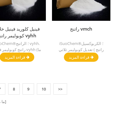
راتنج vmch
فينيل كلوريد فينيل خل
كوبوليمر راتنج vyhh
iSuoChem®؛ الكربوكسيل
iSuoChem®؛ الراتنج
تعديل كوبوليمر ثلاثي ( راتنج
راتنج كوبوليمر فينيل hh
vmch ). يستخدم فينيل كلوريد
يعادل راتنج داو vyhh
قراءة المزيد
قراءة المزيد
فينيل أسيتات راتنج vmch في
الفينيل &; ؛ خلات الفيني
المقام الأول للتشطيبات الهواء
كوبوليمر. انها الراتنج الج
الجاف ، مثل يمكن أن تكون
عالية (الوزن الجزيئي 27000).
مختومة الصيانة ، والطلاء
البحرية والمعادن ، ورنيش رقائق
7
8
9
10
>>
الألومنيوم ، الطلاء ، لاصق
الأحذية ، الطلاء الكلمة ، الطلاء
صفحات]
[ م
الاسمنت ، طباعة الشاشة
الحريرية و نقل الحبر.