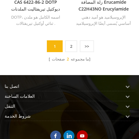
زلة المضافة Erucamide
CAS 6422-86-2 DOTP
C22H43NO Erucylamide
ديوكتيل تيريفثاليت الملدنات
لصناعة البلاستيك
الإيروسيلاميد هو أميد دهني
DOTP، اسمه الكامل هو ملدن
أساسي يُسمى أيضًا الإيروسيلاميد
ثنائي أوكتيل تيريفثالات .
أو الإيروسيل أميد أو الإيروكامايد.
1
2
>>
صفحات]
[ ما مجموعه
2
اتصل بنا
العلامات الساخنة
التنقل
شروط الخدمة