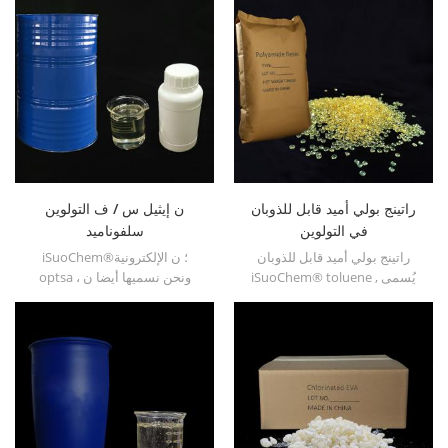
راتينج بولي أميد قابل للذوبان
ن إيثيل س / ف التولوين
في التولوين
سلفوناميد
راتينج بولي أميد قابل للذوبان
iSuoChem®؛ ن الإلكترونية
iSuoChem® toluene , يُسمى
optsa ، ونحن نسميها أيضا ن
أيضًا راتينج البولي أميد المذيب
إيثيل س / ف التولوين سلفوناميد
المشترك , أو راتينج البولي أميد
، o / p-toluenesulfonamide، n-
القابل للذوبان في البنزين . يمكننا
ethyl ortho para toluene
توفير راتنج بولي أميد قابل
sulfonamide (n-e-o / ptsa).
للذوبان في التولوين بأنواع
مختلفة , مثل DT501 , DT501H ,
DT508 , DT588 , و DT556 .