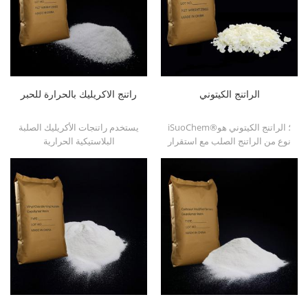
الراتنج الكيتوني
راتنج الاكريليك بالحرارة للحبر
iSuoChem®؛ الراتنج الكيتوني هو
يستخدم راتنجات الأكريليك الصلبة
نوع من الراتنج الصلب مع استقرار
البلاستيكية الحرارية
الصورة عالية. انها غير سامة
iSuoChemÂ® بشكل أساسي
وخفيفة اللون. وهو قابل للذوبان
لحبر طباعة المذيبات ، والتلاشي ،
في أي مذيب يستخدم في صناعة
والطلاء البلاستيكي ، وطلاء
الطلاء باستثناء الألكان الدهنية
الحاويات ، إلخ
والماء.