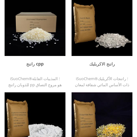
راتنج الاكريليك
راتنج cpp
iSuoChem®؛ راتنجات الأكريليك
iSuoChem®؛ المذيبات القابلة
ذات الأساس المائي شفافة لمعان
للذوبان راتنج pp هو مروج التصاق
ممتازة ، مقاومة جلخ ، ذوبان جيد ،
البولي بروبيلين المذيب للذوبان ل
شفافية عالية ، قابلية طباعة جيدة
ركائز البولي أوليفين.
وعبور جيد.