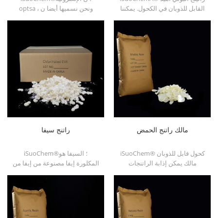
القابل للذوبان في الكحول. يمكننا
optsa ، ونحن نسميها أيضا ن
توفير راتنجات pa القابلة للذوبان
إيثيل س / ف التولوين سلفوناميد
في الكحول بأنواع مختلفة ، مثل
، o / p-toluenesulfonamide، n-
DT610 و DT610A و DT610H و
ethyl ortho para toluene
sulfonamide (n-e-o / ptsa).
dt6245
مالك راتنج الحمض
راتنج سيفا
iSuoChem® كحول قابل للذوبان
iSuoChem®؛ السيفا هو
مالك يمكن إذابة الراتنجات
المكلورة إيفا مصنوعة من إيفا من
الحمضية في المذيب المختلط من
خلال تعديل. يمكن حله في
Toluene والكحول أو الكحول
المذيبات العضوية مثل التولوين ،
المذيبات. إنه يوفر لمعان عالية
استر ، إلخ.
وسريعة تجفيف.