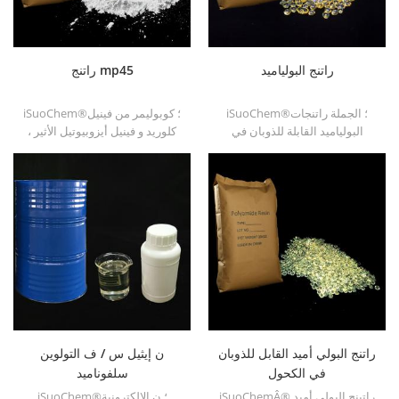
راتنج البولياميد
راتنج mp45
iSuoChem®؛ الجملة راتنجات
iSuoChem®؛ كوبوليمر من فينيل
البولياميد القابلة للذوبان في
كلوريد و فينيل أيزوبيوتيل الأثير ،
البنزين في أنواع مختلفة ، مثل
وتسمى أيضا راتنج mp45. إنه نوع
dt501 و dt501h و dt508 و
جيد من الموثق المكلور وتم
dt588 و dt556 .
تطويره لطباعة الحبر والطلاء
الثقيل المضاد للتآكل.
راتنج البولي أميد القابل للذوبان
ن إيثيل س / ف التولوين
في الكحول
سلفوناميد
iSuoChemÂ® راتينج البولي أميد
iSuoChem®؛ ن الإلكترونية