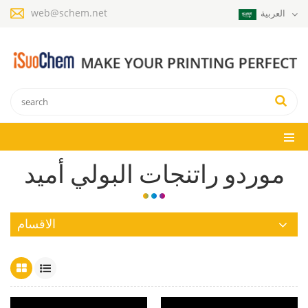
web@schem.net
العربية
موردو راتنجات البولي أميد
الاقسام