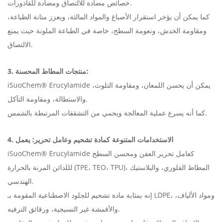
خصائص مضادة للالتصاق ومضادة للقاذورات.
كما يمكن أن يؤخر استقرار الأصباغ والمواد المالئة، ويعزز متانة الطباعة،
ومقاومة الخدش، ونعومة السطح، خاصة في الطباعة الملونة حيث يمنع
الالتصاق.
3. منتجات المطاط المحسنة:
يمكن أن يحسن اللمعان، ومقاومة التلوث،
iSuoChem® Erucylamide
والاستطالة، ومقاومة التآكل.
كما أنه يسرع عملية المعالجة ويحمي من التشققات المرتبطة بالشمس.
4. الاستخدامات المتنوعة كمادة تشحيم وعامل تحرير: يعمل
كعامل تحرير العفن ومحسن السطح
iSuoChem® Erucylamide
لللدائن المرنة بالحرارة (TPE، TEO، TPU)، المطاط الفلوري، والبلاستيك
الهندسي.
إنه بمثابة مادة تشحيم للجلود الاصطناعية المقومة بـ LDPE، ومواد الألياف،
والأقمشة غير النسيجية، ورقائق الترفيه.