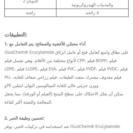
الذوبان 2
والمذيبات الهيدروكربونية
لا رائحة
رائحة
التطبيقات:
1. أداء محسّن للأغشية والصفائح: يتم التعامل مع
على نطاق واسع كعامل فتح أو عامل انزلاق
iSuoChem® Erucylamide
لأنواع مختلفة من الأفلام. وهي تشمل فيلم CPP، فيلم BOPP، فيلم
LDPE، فيلم LLDPE، فيلم EVA، فيلم PVC، فيلم PVDF، فيلم PVDC، فيلم
PU، فيلم مقذوف مشترك متعدد الطبقات، فيلم زراعي شفاف للغاية،
وPE ووزن جزيئي عالي للغاية الميتالوسين البولي ايثيلين.
يمكن أن يقلل الاحتكاك على سطح المنتج (الفيلم أو الورقة)، مما يجعل
المعالجة والتعبئة أكثر كفاءة.
2. تحسين وظيفة الحبر:
iSuoChem® Erucylamide
عند استخدامه في تركيبات الحبر، يوفر