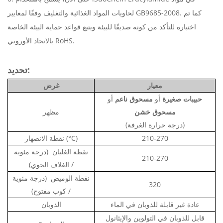
لحاويات المواد الغذائية والتغليف وفقًا لمعايير GB9685-2008. كما تم
اختباره للتأكد من كونه صديقًا للبيئة ويتبع قواعد حماية البيئة الخاصة
بالاتحاد الأوروبي RoHS.
تحديد:
معيار
غرض
حبيبات صغيرة
أو
مسحوق ناعم
أو
مسحوق خشن
مظهر
(درجة حرارة الغرفة)
210-270
نقطة الانصهار (°C)
نقطة الغليان
(درجة مئوية
210-270
/ الغلاف الجوي)
نقطة الوميض
(درجة مئوية
320
/ كوب مفتوح)
عادة غير قابلة للذوبان في الماء
الذوبان
قابل للذوبان في التولوين والإيثانول