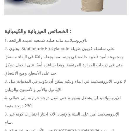
:
الخصائص الفيزيائية والكيميائية
1. الإيروسيلاميد مادة صلبة شمعية عديمة الرائحة.
2. يحتوي iSuoChem® Erucylamide على سلسلة كربون طويلة
ومجموعة أميد قطبية خاصة في بنيته، مما يجعله رائعًا في البقاء مستقرًا
حتى في درجات الحرارة المرتفعة. وهذا يساعده أيضًا على العمل بشكل
جيد على الأسطح ومنع الالتصاق.
3. لا يذوب الإيروسيلاميد في الماء ولكنه يمكن أن يذوب في المذيبات مثل
الإيثانول والأثير والأسيتون والزيلين.
4. الإيروسيلاميد لن يشتعل بسهولة حتى تصل درجة حرارته إلى حوالي
230 درجة مئوية.
5. الإيروسيلاميد آمن على البيئة والإنسان لأنه اجتاز اختبارات كونه غير
سام.
6. حتى الآن، يُسمح باستخدام iSuoChem Erucylamide في مواد