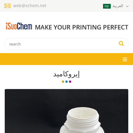
web@schem.net
العربية
إيروكاميد