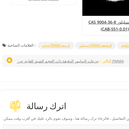
CAS 9004-36-8 خلات السليلوز
(CAB-551-0.01)
العلامات الساخنة :
ناعية
حبيبات PMMA الدقيقة
حبات PMMA كروية
التالى :
جزيئات البوليمر الدقيقة ذات الحجم الضيق للغاية، خرز PMMA
اترك رسالة