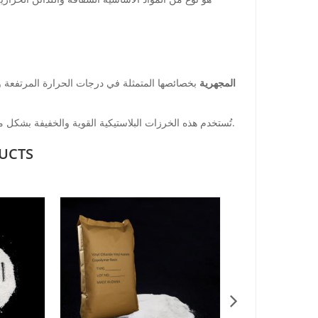
كريات PMMA المجهرية
بخصائصها المتمثلة في درجات الحرارة المرتفعة وال
تُستخدم هذه الخرزات البلاستيكية القوية والخفيفة بشكل متكرر كمواد مالئة أو حشوات للفجوات أو جزيئات مرجعية في تطبيقات واسعة.
UCTS