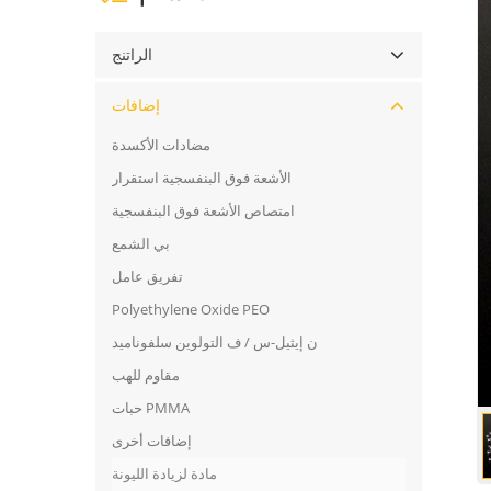
الراتنج
إضافات
مضادات الأكسدة
الأشعة فوق البنفسجية استقرار
امتصاص الأشعة فوق البنفسجية
بي الشمع
تفريق عامل
Polyethylene Oxide PEO
ن إيثيل-س / ف التولوين سلفوناميد
مقاوم للهب
حبات PMMA
إضافات أخرى
مادة لزيادة الليونة