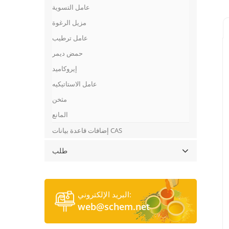
عامل التسوية
مزيل الرغوة
عامل ترطيب
حمض ديمر
إيروكاميد
عامل الاستاتيكيه
مثخن
المانع
إضافات قاعدة بيانات CAS
طلب
البريد الإلكتروني:
web@schem.net