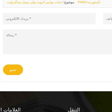
حبات بوليمر كروية بولي ميثيل ميثاكريليت PMMA المجهرية
موضوع :
خضع
التنقل
العلامات ا