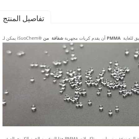
تفاصيل المنتج
من PMMA
يمكن لـ iSuoChem® أن يقدم كريات مجهرية
شفافة
هذا النوع من الخرز الكروي الصغير PMMA هو نوع من المواد الأساسية الشفافة واللدائن الحرارية المصنوعة من بوليمر ميثاكريلات