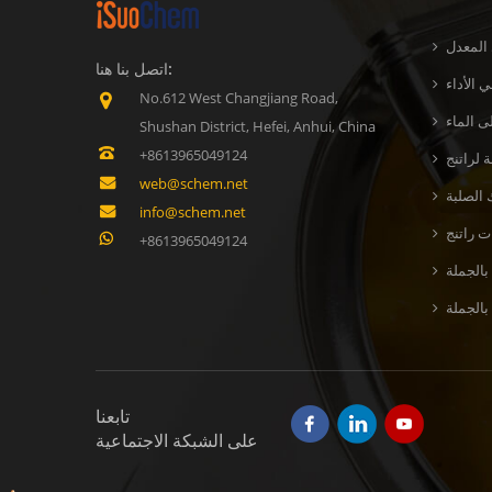
 المعدل
اتصل بنا هنا:
 الأداء
No.612 West Changjiang Road,
ى الماء
Shushan District, Hefei, Anhui, China
+8613965049124
web@schem.net
 الصلبة
info@schem.net
+8613965049124
بالجملة
تابعنا
على الشبكة الاجتماعية