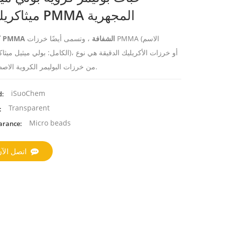
ميثاكريليت PMMA المجهرية
كريات PMMA الشفافة
، وتسمى أيضًا خرزات PMMA (الاسم
الكامل: بولي ميثيل ميثاكريلات)، أو خرزات الأكريليك ا
من خرزات البوليمر الكروية الاصطناعية.
iSuoChem
d:
Transparent
:
Micro beads
arance:
اتصل الآ