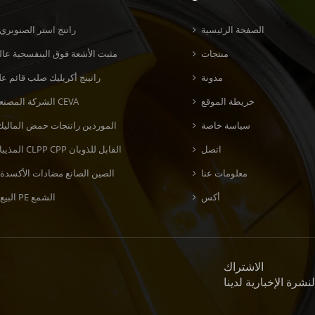
الصفحة الرئيسية
راتنج استر الصنوبري
منتجات
مثبت الأشعة فوق البنفسجية عالي
مدونة
راتينج أكريليك صلب قائم عل
خريطة الموقع
الشركة المصنعة لراتنج CEVA
سياسة خاصة
الموردين راتنجات حمض الماليك
اتصل
المذيبات راتنج CLPP CPP القابل للذوبان
معلومات عنا
الصين الصانع مضادات الأكسدة 
أكس
البيع بالجملة PE الشمع
الاشتراك
نشرة الإخبارية لدينا