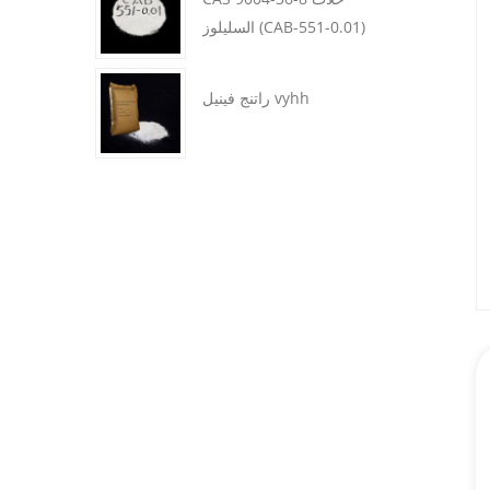
السليلوز (CAB-551-0.01)
CAS 9002-88-4 شمع البولي
كحول بولي فينيل راتينج بوليفينيل
راتنج فينيل vyhh
إيثيلين
قلوي عالي