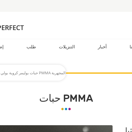
ا
أخبار
التنزيلات
طلب
إض
حبات بوليمر كروية بولي ميثيل ميثاكريليت PMMA المجهرية
حبات PMMA
ثيل