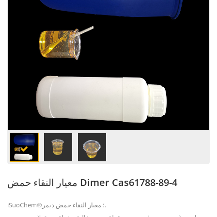
معيار النقاء حمض Dimer Cas61788-89-4
معيار النقاء حمض ديمر.
iSuoChem®؛