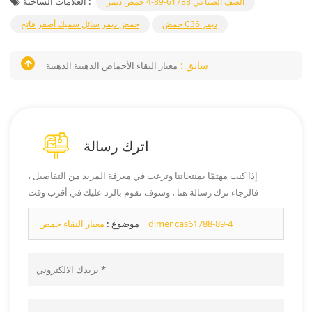
العلامات الساخنة :
الصف الصناعي 61788-89-4 حمض ديمر
حمض C36 ديمر
حمض ديمر سائل سميك أصفر فاتح
سابق :
معيار النقاء الأحماض الدهنية الدهنية
اترك رسالة
إذا كنت مهتمًا بمنتجاتنا وترغب في معرفة المزيد من التفاصيل ،
فالرجاء ترك رسالة هنا ، وسوف نقوم بالرد عليك في أقرب وقت
ممكن.
معيار النقاء حمض dimer cas61788-89-4
موضوع :