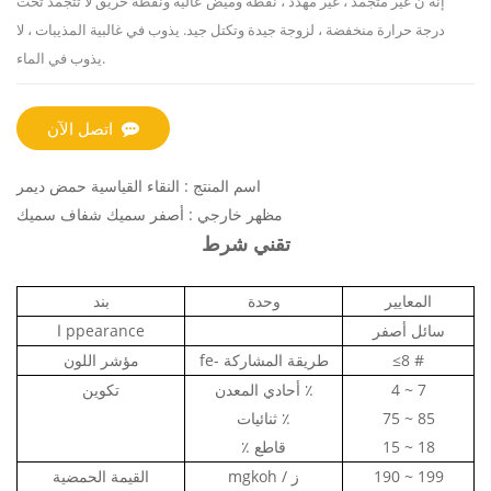
إنه ن
غير متجمد ، غير مهدد ، نقطة وميض عالية ونقطة حريق لا تتجمد تحت
درجة حرارة منخفضة ، لزوجة جيدة وتكتل جيد. يذوب في غالبية المذيبات ، لا
يذوب في الماء.
اتصل الآن
اسم المنتج
: النقاء القياسية
حمض ديمر
مظهر خارجي
: أصفر سميك شفاف سميك
تقني شرط
المعايير
وحدة
بند
سائل أصفر
ppearance
ا
≤8 #
طريقة المشاركة
fe-
مؤشر اللون
4 ~ 7
٪
أحادي المعدن
تكوين
75 ~ 85
ثنائيات ٪
15 ~ 18
٪ قاطع
190 ~ 199
mgkoh / ز
القيمة الحمضية