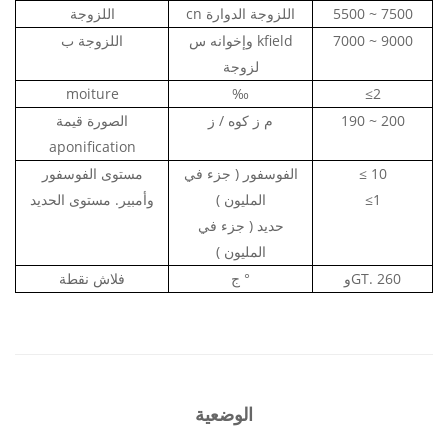
5500 ~ 7500
cn اللزوجة الدوارة
اللزوجة
7000 ~ 9000
kfield
وإخوانه
س
اللزوجة ب
لزوجة
moiture
‰
≤2
190 ~ 200
م
ز
كوه / ز
الصورة
قيمة
aponification
10
≤
الفوسفور
(
جزء في
مستوى الفوسفور
≤1
المليون
)
وأمبير.
مستوى الحديد
حديد
(
جزء في
المليون
)
260
وGT.
ج °
فلاش
نقطة
الوضعية