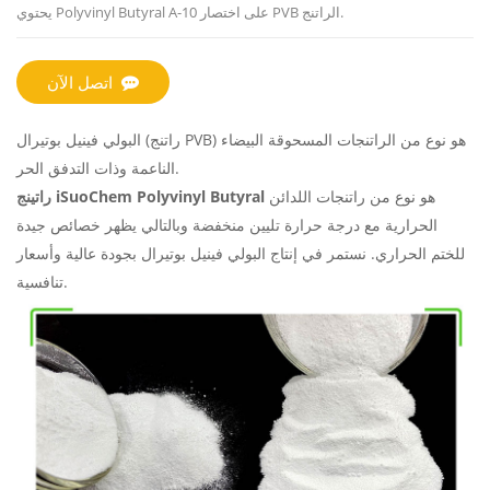
يحتوي Polyvinyl Butyral A-10 على اختصار PVB الراتنج.
اتصل الآن
البولي فينيل بوتيرال (راتنج PVB) هو نوع من الراتنجات المسحوقة البيضاء
الناعمة وذات التدفق الحر.
هو نوع من راتنجات اللدائن
راتينج iSuoChem Polyvinyl Butyral
الحرارية مع درجة حرارة تليين منخفضة وبالتالي يظهر خصائص جيدة
للختم الحراري. نستمر في إنتاج البولي فينيل بوتيرال بجودة عالية وأسعار
تنافسية.