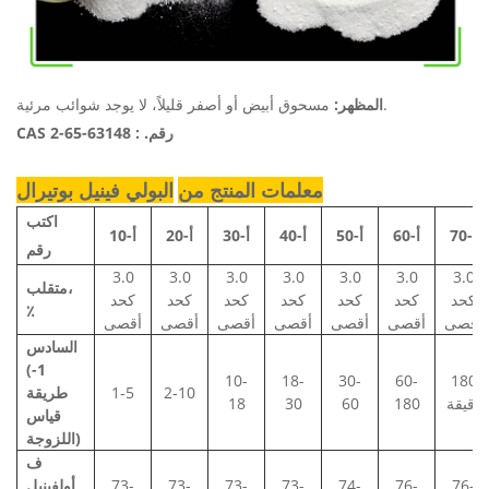
مسحوق أبيض أو أصفر قليلاً، لا يوجد شوائب مرئية.
المظهر:
CAS رقم. : 63148-65-2
معلمات المنتج من
البولي فينيل بوتيرال
اكتب
أ-70
أ-60
أ-50
أ-40
أ-30
أ-20
أ-10
رقم
3.0
3.0
3.0
3.0
3.0
3.0
3.0
متقلب،
كحد
كحد
كحد
كحد
كحد
كحد
كحد
٪
أقصى
أقصى
أقصى
أقصى
أقصى
أقصى
أقصى
​
السادس
(-1
10-
18-
30-
60-
180
2-10
1-5
طريقة
دقيقة
180
60
30
18
قياس
اللزوجة)
ف
76-
76-
74-
73-
73-
73-
73-
أولفينيل