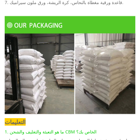
7. قاعدة ورقية مغطاة بالنحاس، كرة الريشة، ورق ملون سيراميك.
التعليمات
1. ما هو التعبئة والتغليف والشحن CBM الخاص بك؟