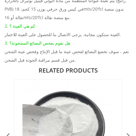
يتم تعبئة عبواتنا المنتظمة من مادة
البولي فينيل بوتيرال بالحرارة (راتنج
في كيس ورق حرفي بوزن 15 كجم، 18mts/20'fcl بدون منصة
PVB)
نقالة أو 16mts/20'fcl مع منصة نقالة.
2. كم هي العينة ؟
العينة ستكون مجانية. يرجى الاتصال بنا للحصول على العينة للاختبار.
3. هل تقوم بفحص البضائع المشحونة؟
نعم ، سوف تخضع البضائع لفحص عينة ما قبل الإنتاج وفحص عينة الشحن
من قبل قسم مراقبة الجودة قبل الشحن.
RELATED PRODUCTS