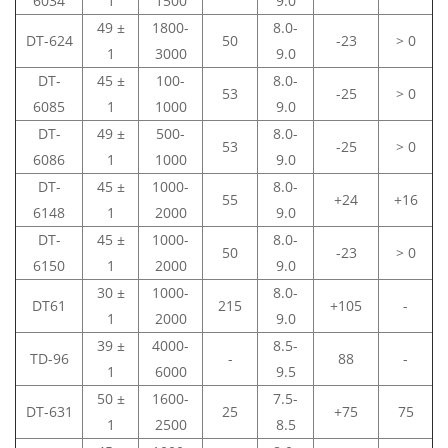
6034
1
1500
9.0
49 ±
1800-
8.0-
DT-624
50
-23
> 0
1
3000
9.0
DT-
45 ±
100-
8.0-
53
-25
> 0
6085
1
1000
9.0
DT-
49 ±
500-
8.0-
53
-25
> 0
6086
1
1000
9.0
DT-
45 ±
1000-
8.0-
55
+24
+16
6148
1
2000
9.0
DT-
45 ±
1000-
8.0-
50
-23
> 0
6150
1
2000
9.0
30 ±
1000-
8.0-
DT61
215
+105
-
1
2000
9.0
39 ±
4000-
8.5-
TD-96
-
88
-
1
6000
9.5
50 ±
1600-
7.5-
DT-631
25
+75
75
1
2500
8.5