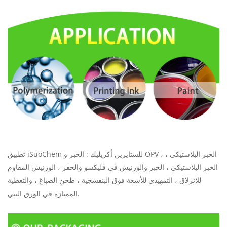
للستايرين أكريليك
: الحبر و OPV ، الحبر البلاستيكي ،
تطبيق iSuoChem
الحبر البلاستيكي ، الحبر والورنيش في فليكسو والحفر ، الورنيش المقاوم
للانزلاق ، التمهيدي للأشعة فوق البنفسجية ، طحن الصباغ ، والتغطية
الممتازة في الورق البني.