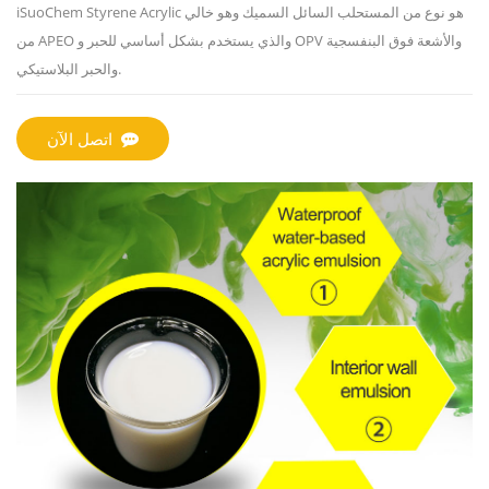
iSuoChem Styrene Acrylic هو نوع من المستحلب السائل السميك وهو خالي
من APEO والذي يستخدم بشكل أساسي للحبر و OPV والأشعة فوق البنفسجية
والحبر البلاستيكي.
اتصل الآن