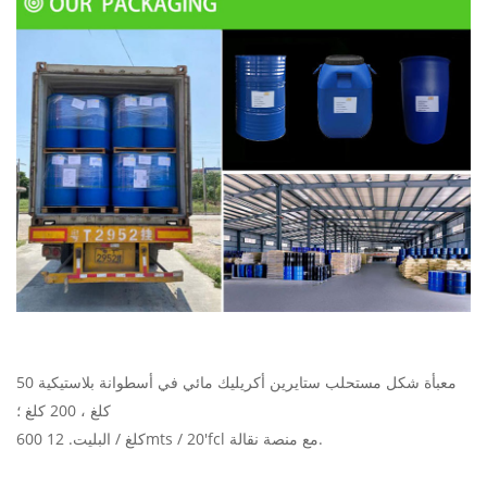
معبأة شكل مستحلب ستايرين أكريليك
مائي في أسطوانة بلاستيكية 50
كلغ ، 200 كلغ ؛
600 كلغ / البليت. 12mts / 20'fcl مع منصة نقالة.