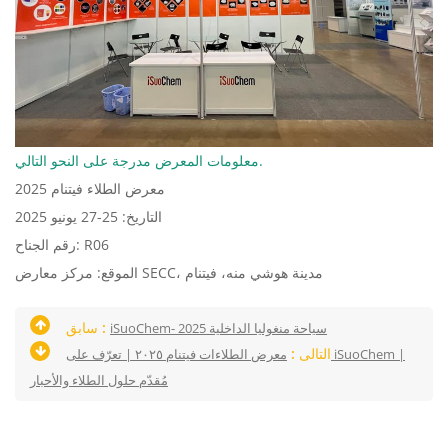
معلومات المعرض مدرجة على النحو التالي.
معرض الطلاء فيتنام 2025
التاريخ: 25-27 يونيو 2025
رقم الجناح: R06
الموقع: مركز معارض SECC، مدينة هوشي منه، فيتنام
سابق :
iSuoChem- سياحة منغوليا الداخلية 2025
التالى :
معرض الطلاءات فيتنام ٢٠٢٥ | تعرّف على iSuoChem |
مُقدّم حلول الطلاء والأحبار