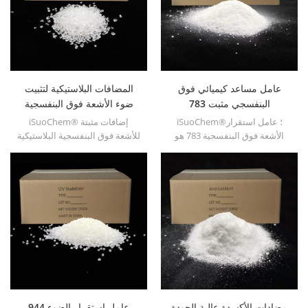
عامل مساعد كيميائي فوق
المضافات البلاستيكية لتثبيت
البنفسجي مثبت 783
ضوء الأشعة فوق البنفسجية
622
iSuoChem®؛ عامل استقرار
iSuoChem® إضافات مثبتة
الأشعة فوق البنفسجية 783 هو
للأشعة فوق البنفسجية البلاستيكية
مزيج من التآزر من هال 944 و 622
622 عبارة عن HALS جزيئية عالية
هال.
ذات تقلب منخفض , مقاومة
الهجرة , مقاومة درجات الحرارة
العالية إلخ .
مضادات الأكسدة عالية الجودة
عامل استقرار الضوء 944