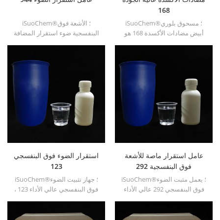
168
iSuoChem®؛ مسحوق بلوري
iSuoChem®؛ الأشعة فوق
أبيض مضادات الأكسدة 168 هو
البنفسجية ضوء استقرار المضافة
توليف العضوية المتقلبة منخفضة
944 هو هال الجزيئي عالية مع
من الأكسجين. تستخدم على نطاق
تقلبات منخفضة ، ومقاومة الهجرة
واسع في مادة البولي بروبيلين
، ومقاومة درجات الحرارة العالية
والبولي ايثلين وتقاسم المنافع
وما إلى ذلك ، له تأثير التآزر مع
وألياف البولي وراتنج البوليستر
المواد المضادة للاكسدة
وغيرها من المواد البلاستيكية
وامتصاص الأشعة فوق البنفسجية.
التوليف والتجهيز.
عامل استقرار ماصة للأشعة
استقرار الضوء فوق البنفسجي
فوق البنفسجية 292
123
iSuoChem®؛ يعمل مثبت الضوء
iSuoChem®؛ جهاز تثبيت الضوء
فوق البنفسجي 292 عالي الأداء
فوق البنفسجي عالي الأداء 123 ،
على منع طبقات الطلاء من
التركيب الجزيئي من النوع لا يجعل
التشقق والكسر المعرضين لأشعة
استقرار أمين أمين السائل
الشمس ، خاصة في دهانات
المعوق يتمتع بقلوية أقل ومقاومة