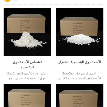
الأشعة فوق البنفسجية استقرار
امتصاص الأشعة فوق
البنفسجية
iSuoChem®؛ استقرار ضوء
iSuoChem®؛ عالية الأداء للأشعة
الأشعة فوق البنفسجية ، يمكنك أن
فوق البنفسجية امتصاص ، مع
تجد مختلفة الشكل المادي ، مثل
التوافق جيدة ، تقلب منخفضة ،
السائل ، المسحوق ، الحبيبات ،
امتصاص الأشعة فوق البنفسجية
وحبيبات النوى.
جيدة ، ومناسبة للكمبيوتر ،
الحيوانات الأليفة ، بوم ، مادة
البولي أميد ، PPE ، بو بالحرارة
والألياف بو الألياف وما إلى ذلك