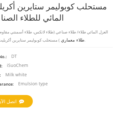
مستحلب كوبوليمر ستايرين أكريل
المائي للطلاء الصن
العزل المائي طلاء/ طلاء صناعي (طلاء لاتكس، طلاء أسمنتي مقاوم 
طلاء معماري
) مستحلب كوبوليمر ستايرين أكريليت مائي.
DT
No.:
iSuoChem
d:
Milk white
:
Emulsion type
arance:
اتصل الآ