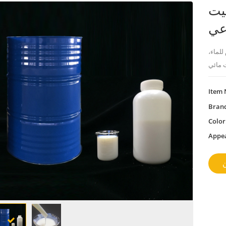
يت
اعي
للماء،
Item 
Bran
Color
Appe
ن