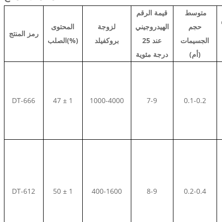
متوسط ​​
قيمة الرقم
حجم
الهيدروجيني
لزوجة
المحتوى
رمز المنتج
الجسيمات
عند 25
بروكفيلد
الصلب(%)
(أم)
درجة مئوية
DT-666
47 ± 1
1000-4000
7-9
0.1-0.2
DT-612
50 ± 1
400-1600
8-9
0.2-0.4