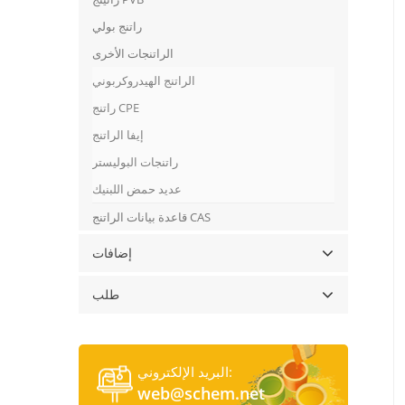
راتنج بولي
الراتنجات الأخرى
الراتنج الهيدروكربوني
راتنج CPE
إيفا الراتنج
راتنجات البوليستر
عديد حمض اللبنيك
قاعدة بيانات الراتنج CAS
إضافات
طلب
البريد الإلكتروني:
web@schem.net