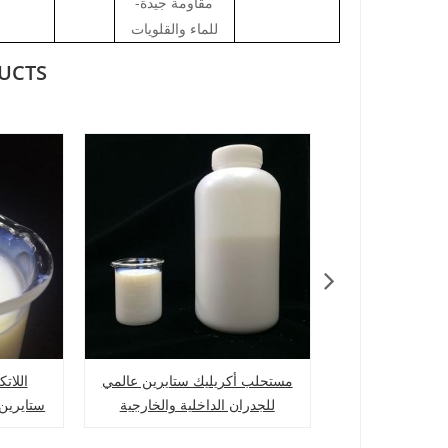
-مقاومة جيدة
للماء والقلويات
UCTS
يك مائي للحبر
مستحلب أكريليك ستايرين عالمي
اللات
للجدران الداخلية والخارجية
ستايرين