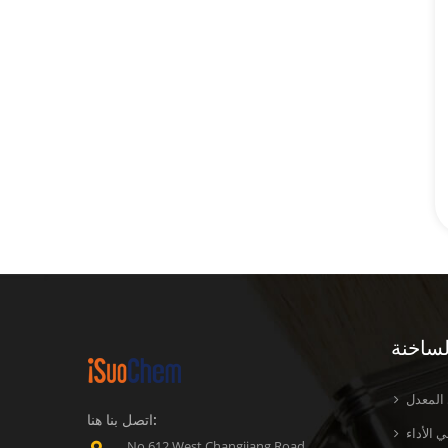
لساخنة
 المعدل
اتصل بنا هنا:
 الأداء
No.612 West Changjiang Road,